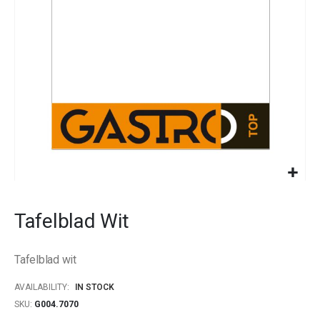
gallery
Skip
to
Tafelblad Wit
the
beginning
of
Tafelblad wit
the
images
AVAILABILITY:
IN STOCK
gallery
SKU
G004.7070