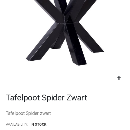
images
gallery
Skip
to
Tafelpoot Spider Zwart
the
beginning
of
Tafelpoot Spider zwart
the
images
AVAILABILITY:
IN STOCK
gallery