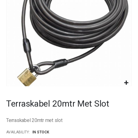
images
gallery
Skip
to
Terraskabel 20mtr Met Slot
the
beginning
of
Terraskabel 20mtr met slot
the
images
AVAILABILITY:
IN STOCK
gallery