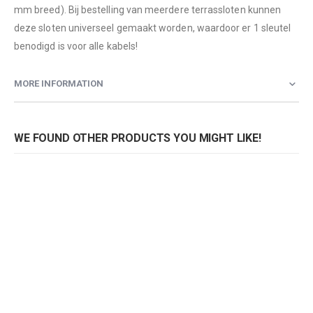
mm breed). Bij bestelling van meerdere terrassloten kunnen
deze sloten universeel gemaakt worden, waardoor er 1 sleutel
benodigd is voor alle kabels!
MORE INFORMATION
WE FOUND OTHER PRODUCTS YOU MIGHT LIKE!
Terraskabel 5 mtr met slot
Terraskabel 10mtr met slot
Rating:
Rating:
0%
0%