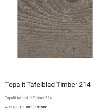
images
gallery
Skip
to
Topalit Tafelblad Timber 214
the
beginning
of
Topalit tafelblad Timber 214
the
images
AVAILABILITY:
OUT OF STOCK
gallery