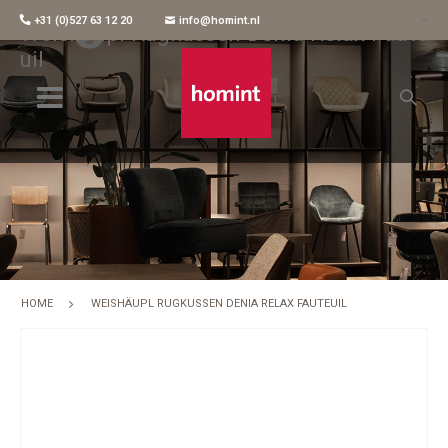
+31 (0)527 63 12 20
info@homint.nl
Weishäupl Rugkussen Denia Relax Faute
Uil
HOME
WEISHÄUPL RUGKUSSEN DENIA RELAX FAUTEUIL
Skip
to
the
end
of
the