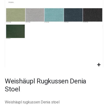
images
gallery
Skip
to
Weishäupl Rugkussen Denia
the
beginning
Stoel
of
the
images
Weishäupl rugkussen Denia stoel
gallery