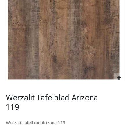
images
gallery
Skip
to
Werzalit Tafelblad Arizona
the
beginning
119
of
the
images
Werzalit tafelblad Arizona 119
gallery