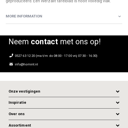
geproduceerd. Een Werzalit tafelblad is nooit volledig vlak.
MORE INFORMATION
Neem
contact
met ons op!
0527 63 12 20 (ma t/m do 08:00 - 17:00 vrij 07:30 - 16:30)
info@homint.nl
Onze vestigingen
Inspiratie
Over ons
Assortiment