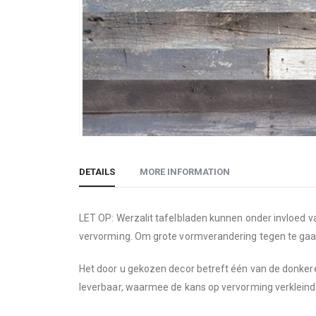
Skip
to
DETAILS
MORE INFORMATION
the
beginning
of
LET OP: Werzalit tafelbladen kunnen onder invloed v
the
vervorming. Om grote vormverandering tegen te gaan, 
images
gallery
Het door u gekozen decor betreft één van de donkere
leverbaar, waarmee de kans op vervorming verkleind