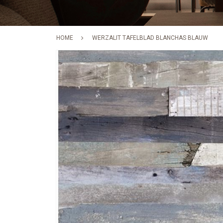
HOME
WERZALIT TAFELBLAD BLANCHAS BLAUW
Skip
to
the
end
of
the
images
gallery