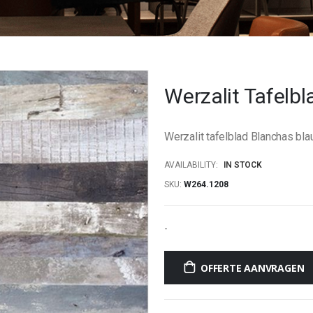
Werzalit Tafelb
Werzalit tafelblad Blanchas bl
AVAILABILITY:
IN STOCK
SKU
W264.1208
-
OFFERTE AANVRAGEN