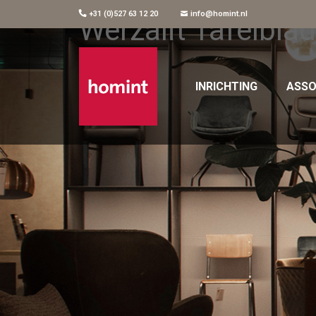
+31 (0)527 63 12 20
info@homint.nl
Werzalit Tafelbla
INRICHTING
ASSO