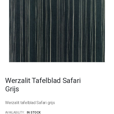
gallery
Skip
to
Werzalit Tafelblad Safari
the
beginning
Grijs
of
the
images
Werzalit tafelblad Safari grijs
gallery
AVAILABILITY:
IN STOCK