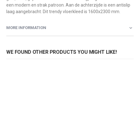
een modern en strak patroon. Aan de achterzijde is een antislip
laag aangebracht. Dit trendy vloerkleed is 1600x2300 mm.
MORE INFORMATION
WE FOUND OTHER PRODUCTS YOU MIGHT LIKE!
White Label Feike vloerkleed
White Label Feike vloerkleed
Rating:
Rating:
0%
0%
0