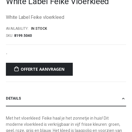
White Label Feike Vloerkleed
beginning
of
White Label Feike vloerkleed
the
images
AVAILABILITY:
IN STOCK
gallery
SKU
8199.5040
-
OFFERTE AANVRAGEN
DETAILS
Met het vloerkleed Feike haal je het zonnetje in huis! Dit
moderne vloerkleed is verkrijgbaar in vijf frisse kleuren: groen,
geel, roze, grijs en blauw. Het kleed is laagpolig en voorzien van