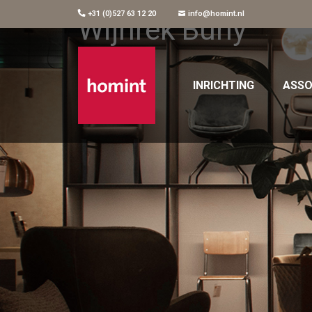
+31 (0)527 63 12 20
info@homint.nl
Wijnrek Burly
INRICHTING
ASSO