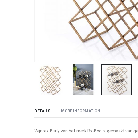
Skip
to
DETAILS
MORE INFORMATION
the
beginning
of
Wijnrek Burly van het merk By-Boo is gemaakt van gec
the