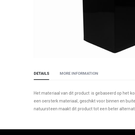
Skip
to
DETAILS
MORE INFORMATION
the
beginning
of
Het materiaal van dit product is gebaseerd op het k
the
een oersterk materiaal, geschikt voor binnen en buit
images
natuursteen maakt dit product tot een beter alternati
gallery