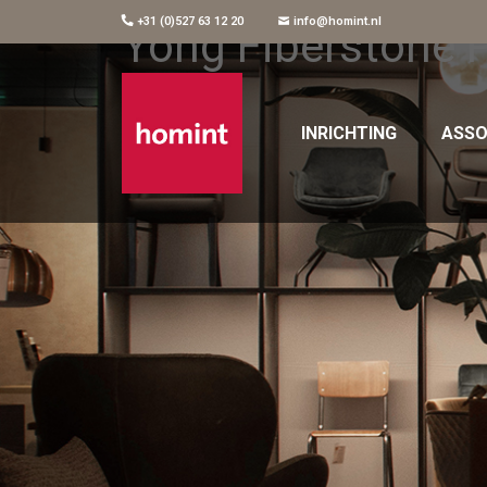
+31 (0)527 63 12 20
info@homint.nl
Yong Fiberstone P
INRICHTING
ASSO