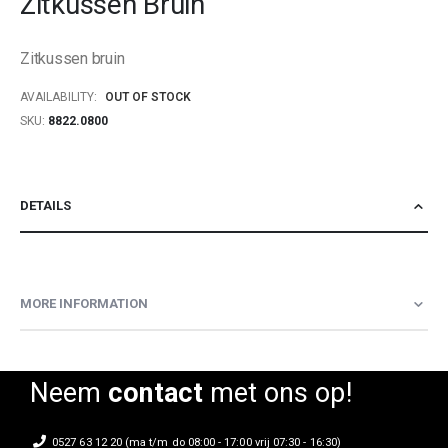
Zitkussen Bruin
beginning
of
Zitkussen bruin
the
images
AVAILABILITY:
OUT OF STOCK
gallery
SKU
8822.0800
DETAILS
MORE INFORMATION
Neem
contact
met ons op!
0527 63 12 20 (ma t/m do 08:00 - 17:00 vrij 07:30 - 16:30)