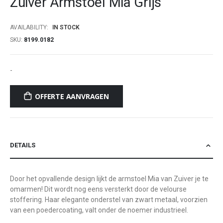
Zuiver Armstoel Mia Grijs
beginning
of
AVAILABILITY:
IN STOCK
the
SKU
8199.0182
images
gallery
-
OFFERTE AANVRAGEN
DETAILS
Door het opvallende design lijkt de armstoel Mia van Zuiver je te
omarmen! Dit wordt nog eens versterkt door de velourse
stoffering. Haar elegante onderstel van zwart metaal, voorzien
van een poedercoating, valt onder de noemer industrieel.