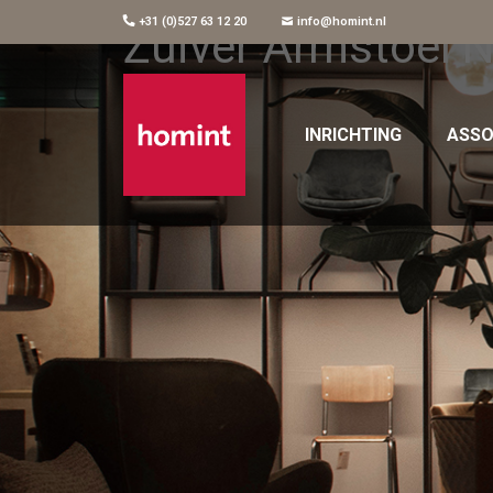
+31 (0)527 63 12 20
info@homint.nl
Zuiver Armstoel Ni
INRICHTING
ASSO