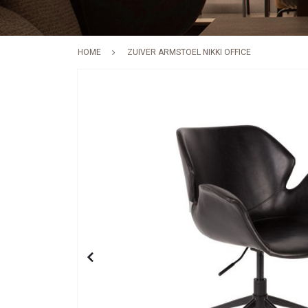
HOME
ZUIVER ARMSTOEL NIKKI OFFICE
Skip
to
the
end
of
the
images
gallery