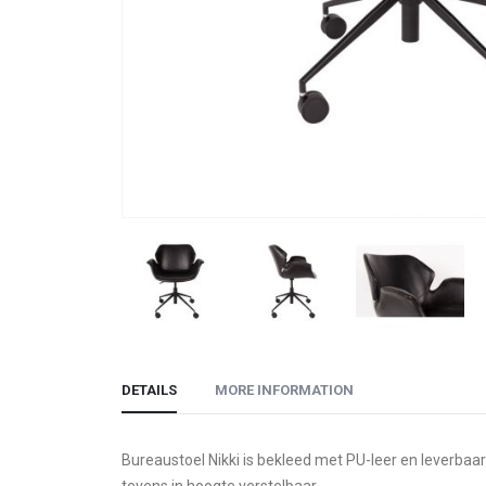
Skip
to
DETAILS
MORE INFORMATION
the
beginning
of
Bureaustoel Nikki is bekleed met PU-leer en leverbaar
the