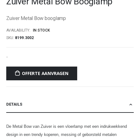
Zuiver Metal Bow Booglamp
beginning
of
Zuiver Metal Bow booglamp
the
images
AVAILABILITY:
IN STOCK
gallery
SKU
8199.3002
-
OFFERTE AANVRAGEN
DETAILS
De Metal Bow van Zuiver is een vloerlamp met een indrukwekkend
design in een trendy koperen, messing of geborsteld metalen