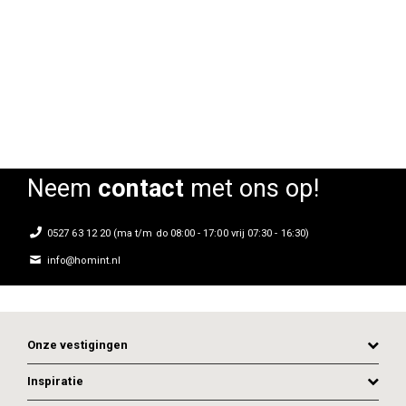
Zuiver Metal Bow
Zuiver Metal Bow booglamp
Rating:
Rating:
0%
0%
Neem
contact
met ons op!
0527 63 12 20 (ma t/m do 08:00 - 17:00 vrij 07:30 - 16:30)
info@homint.nl
Onze vestigingen
Inspiratie