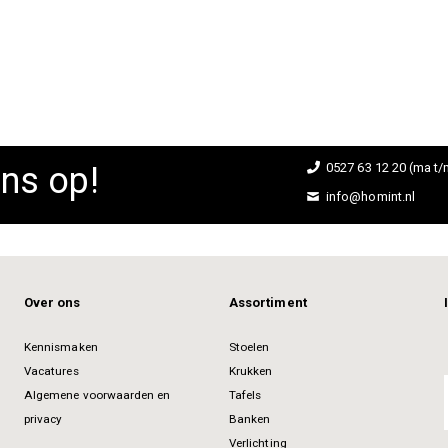
D TO CART
ns op!
0527 63 12 20 (ma t/m
info@homint.nl
Over ons
Assortiment
Kennismaken
Stoelen
Vacatures
Krukken
Algemene voorwaarden en
Tafels
privacy
Banken
Verlichting