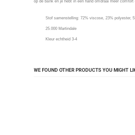
op de bank en je hebt in een hand omdraai meer comfort en
images
gallery
Stof samenstelling: 72% viscose, 23% polyester, 
25.000 Martindale
Kleur echtheid 3-4
WE FOUND OTHER PRODUCTS YOU MIGHT LIK
Zuiver Monty kussen donker grijs
Zuiver Monty kussen honi
Rating:
Rat
0%
0%