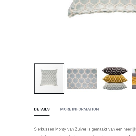
Skip
to
DETAILS
MORE INFORMATION
the
beginning
of
Sierkussen Monty van Zuiver is gemaakt van een heerlijke 
the