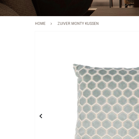
HOME
ZUIVER MONTY KUSSEN
Skip
to
the
end
of
the
images
gallery