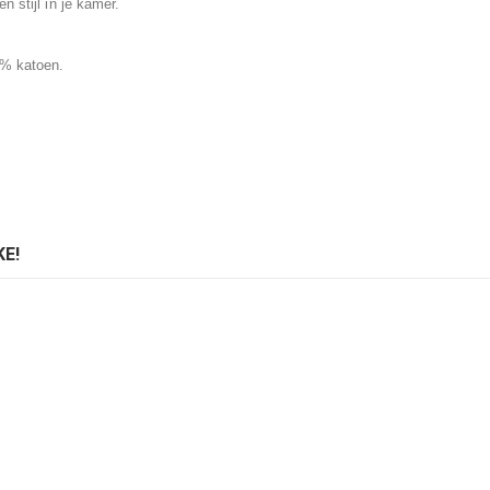
 stijl in je kamer.
5% katoen.
E!
ng geel
ing: