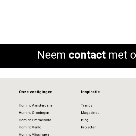
Out of stock
AD
Neem
contact
met o
Onze vestigingen
Inspiratie
Homint Amsterdam
Trends
Homint Groningen
Magazines
Homint Emmeloord
Blog
Homint Venlo
Projecten
Homint Vlissingen