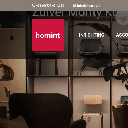
+31 (0)527 63 12 20
info@homint.nl
Zuiver Monty Kus
INRICHTING
ASSO