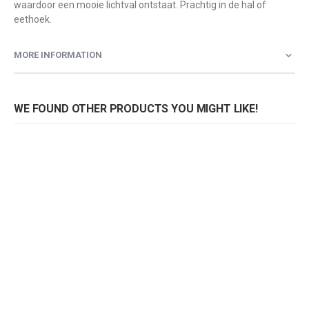
waardoor een mooie lichtval ontstaat. Prachtig in de hal of
eethoek.
MORE INFORMATION
WE FOUND OTHER PRODUCTS YOU MIGHT LIKE!
Zuiver Retro '70 R40 hanglamp
Zuiver Retro '70 R50 hanglamp
Rating:
Rating:
0%
0%