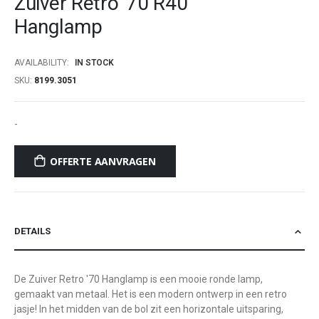
Zuiver Retro '70 R40
beginning
Hanglamp
of
the
images
AVAILABILITY:
IN STOCK
gallery
SKU
8199.3051
-
OFFERTE AANVRAGEN
DETAILS
De Zuiver Retro '70 Hanglamp is een mooie ronde lamp,
gemaakt van metaal. Het is een modern ontwerp in een retro
jasje! In het midden van de bol zit een horizontale uitsparing,