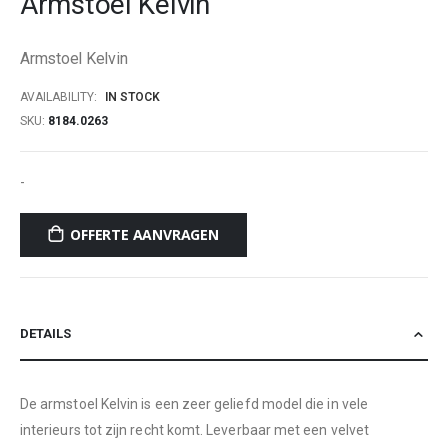
Armstoel Kelvin
beginning
of
Armstoel Kelvin
the
images
AVAILABILITY:
IN STOCK
gallery
SKU
8184.0263
-
OFFERTE AANVRAGEN
DETAILS
De armstoel Kelvin is een zeer geliefd model die in vele
interieurs tot zijn recht komt. Leverbaar met een velvet