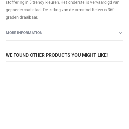
stoffering in 5 trendy kleuren. Het onderstel is vervaardigd van
gepoedercoat staal. De zitting van de armstoel Kelvin is 360
graden draaibaar.
MORE INFORMATION
WE FOUND OTHER PRODUCTS YOU MIGHT LIKE!
Armstoel Kelvin
Armstoel Kelvin
Rating:
Rating:
0%
0%
0