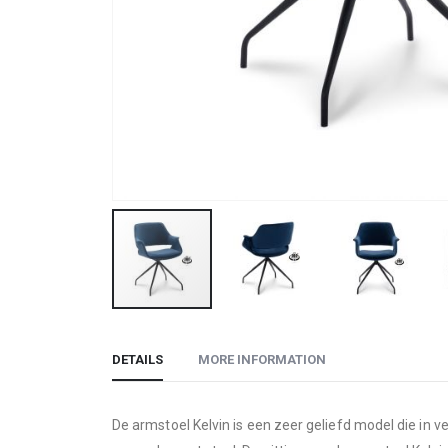
Skip
to
DETAILS
MORE INFORMATION
the
beginning
of
De armstoel Kelvin is een zeer geliefd model die in ve
the