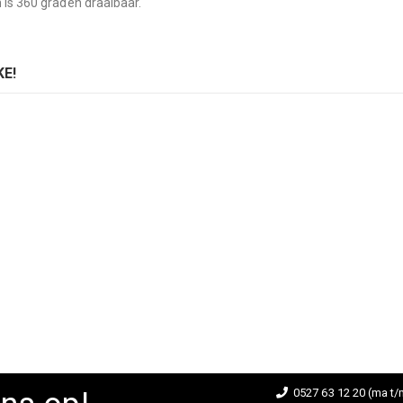
 is 360 graden draaibaar.
E!
stoel Kelvin
Armstoel Kelvin
ing:
Rating:
0%
D TO CART
ADD TO CART
0527 63 12 20 (ma t/m