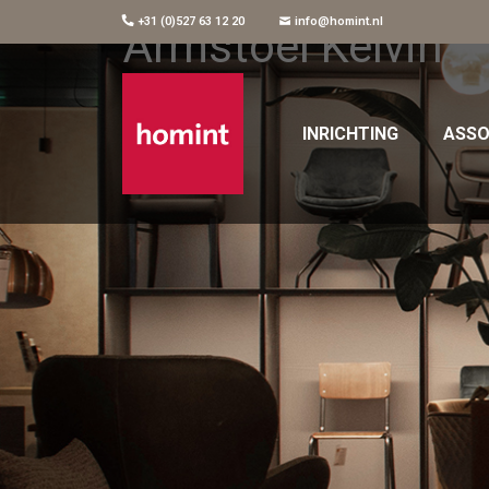
+31 (0)527 63 12 20
info@homint.nl
Armstoel Kelvin
INRICHTING
ASSO