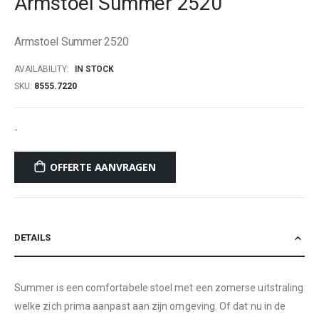
Armstoel Summer 2520
beginning
of
Armstoel Summer 2520
the
images
AVAILABILITY:
IN STOCK
gallery
SKU
8555.7220
-
OFFERTE AANVRAGEN
DETAILS
Summer is een comfortabele stoel met een zomerse uitstraling
welke zich prima aanpast aan zijn omgeving. Of dat nu in de