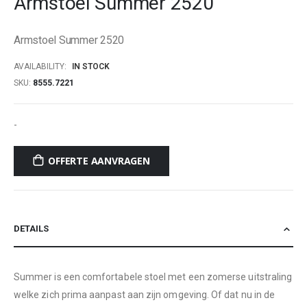
Armstoel Summer 2520
beginning
of
Armstoel Summer 2520
the
images
AVAILABILITY:
IN STOCK
gallery
SKU
8555.7221
-
OFFERTE AANVRAGEN
DETAILS
Summer is een comfortabele stoel met een zomerse uitstraling
welke zich prima aanpast aan zijn omgeving. Of dat nu in de