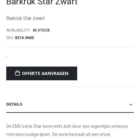
Barkruk Star Zwart
beginning
of
Barkruk Star zwart
the
images
AVAILABILITY:
IN STOCK
gallery
SKU
8216.0600
-
OFFERTE AANVRAGEN
DETAILS
De EMU serie Star kenmerkt zich door een eigentijds ontwerp
met eenvoudige lijnen. De serie bestaat uit een stoel,