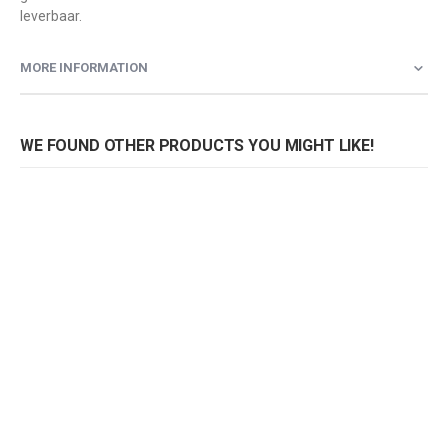
leverbaar.
MORE INFORMATION
WE FOUND OTHER PRODUCTS YOU MIGHT LIKE!
Kruk Maya Bar
Kruk Maya Bar 75
Rating:
Rating:
0%
0%
0