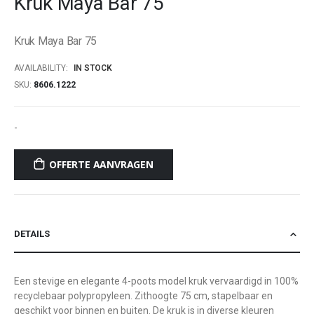
Kruk Maya Bar 75
beginning
of
Kruk Maya Bar 75
the
images
AVAILABILITY:
IN STOCK
gallery
SKU
8606.1222
-
OFFERTE AANVRAGEN
DETAILS
Een stevige en elegante 4-poots model kruk vervaardigd in 100%
recyclebaar polypropyleen. Zithoogte 75 cm, stapelbaar en
geschikt voor binnen en buiten. De kruk is in diverse kleuren