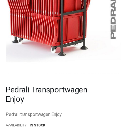
gallery
Skip
to
Pedrali Transportwagen
the
beginning
Enjoy
of
the
images
Pedrali transportwagen Enjoy
gallery
AVAILABILITY:
IN STOCK