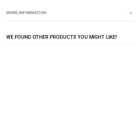
MORE INFORMATION
WE FOUND OTHER PRODUCTS YOU MIGHT LIKE!
Bank Vogue
Bank Vogue
B
Rating:
Rating:
0%
0%
0