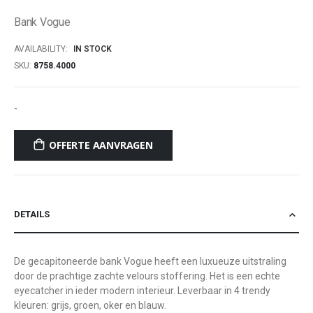
of
Bank Vogue
the
images
AVAILABILITY:
IN STOCK
gallery
SKU
8758.4000
-
OFFERTE AANVRAGEN
DETAILS
De gecapitoneerde bank Vogue heeft een luxueuze uitstraling
door de prachtige zachte velours stoffering. Het is een echte
eyecatcher in ieder modern interieur. Leverbaar in 4 trendy
kleuren: grijs, groen, oker en blauw.