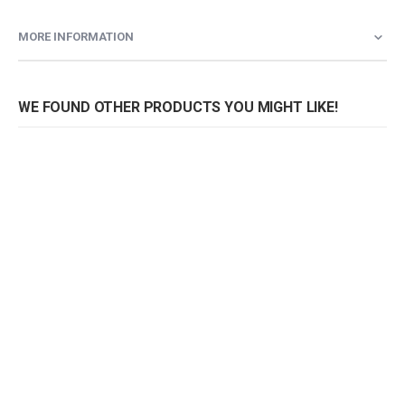
MORE INFORMATION
WE FOUND OTHER PRODUCTS YOU MIGHT LIKE!
Bank Vogue
Bank Vogue
B
Rating:
Rating:
0%
0%
0