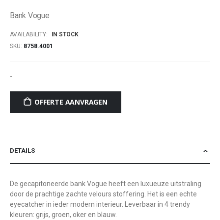
of
Bank Vogue
the
images
AVAILABILITY:
IN STOCK
gallery
SKU
8758.4001
-
OFFERTE AANVRAGEN
DETAILS
De gecapitoneerde bank Vogue heeft een luxueuze uitstraling
door de prachtige zachte velours stoffering. Het is een echte
eyecatcher in ieder modern interieur. Leverbaar in 4 trendy
kleuren: grijs, groen, oker en blauw.