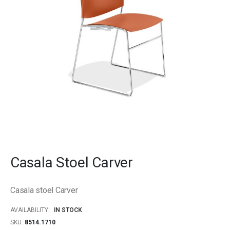
gallery
Skip
to
Casala Stoel Carver
the
beginning
of
Casala stoel Carver
the
images
AVAILABILITY:
IN STOCK
gallery
SKU
8514.1710