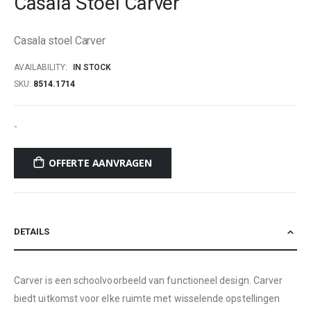
Casala Stoel Carver
beginning
of
Casala stoel Carver
the
images
AVAILABILITY:
IN STOCK
gallery
SKU
8514.1714
-
OFFERTE AANVRAGEN
DETAILS
Carver is een schoolvoorbeeld van functioneel design. Carver
biedt uitkomst voor elke ruimte met wisselende opstellingen