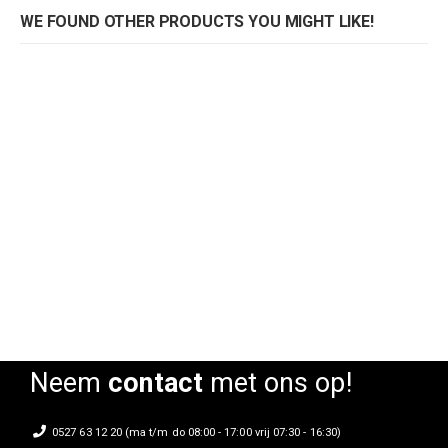
WE FOUND OTHER PRODUCTS YOU MIGHT LIKE!
Draaifauteuil Woolly
Draaifauteuil Woolly
Rating:
Rating:
0%
0%
Neem
contact
met ons op!
0527 63 12 20 (ma t/m do 08:00 - 17:00 vrij 07:30 - 16:30)