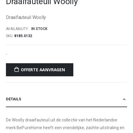
Draaifauteuil Woolly
beginning
of
Draaifauteuil Woolly
the
images
AVAILABILITY:
IN STOCK
gallery
SKU
8185.0132
-
OFFERTE AANVRAGEN
DETAILS
De Woolly draaifauteuil uit de collectie van het Nederlandse
merk BePureHome heeft een vriendelijke, zachte uitstraling en