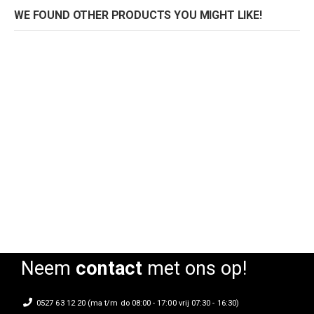
WE FOUND OTHER PRODUCTS YOU MIGHT LIKE!
Draaifauteuil Woolly
Draaifauteuil Woolly
Rating:
Rating:
0%
0%
Neem
contact
met ons op!
0527 63 12 20 (ma t/m do 08:00 - 17:00 vrij 07:30 - 16:30)