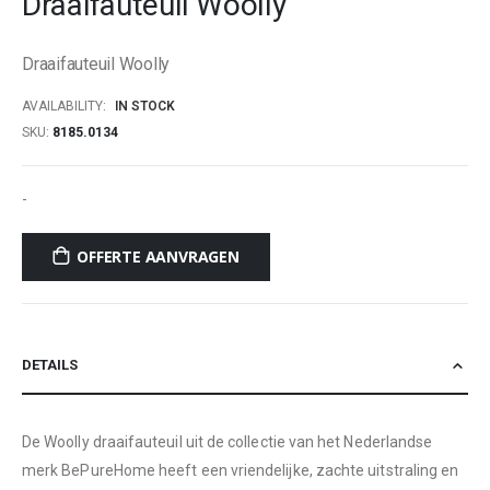
Draaifauteuil Woolly
beginning
of
Draaifauteuil Woolly
the
images
AVAILABILITY:
IN STOCK
gallery
SKU
8185.0134
-
OFFERTE AANVRAGEN
DETAILS
De Woolly draaifauteuil uit de collectie van het Nederlandse
merk BePureHome heeft een vriendelijke, zachte uitstraling en