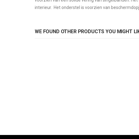
voorzien van een solide vering van singelbanden. He
images
interieur. Het onderstel is voorzien van beschermdop
gallery
WE FOUND OTHER PRODUCTS YOU MIGHT LIK
Fauteuil Bram
Rating:
0%
ADD TO CART