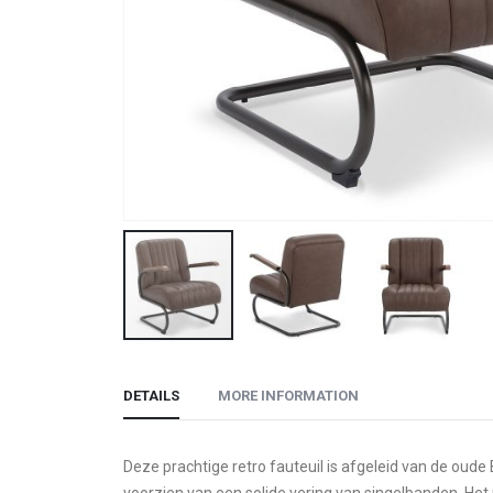
Skip
to
DETAILS
MORE INFORMATION
the
beginning
of
Deze prachtige retro fauteuil is afgeleid van de oude
the