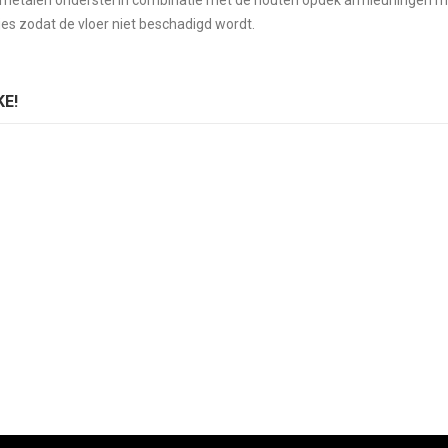
t metalen onderstel in combinatie met de houten opdek armleuningen ma
jes zodat de vloer niet beschadigd wordt.
E!