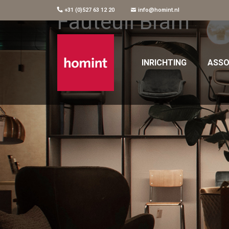
+31 (0)527 63 12 20
info@homint.nl
Fauteuil Bram
INRICHTING
ASSO