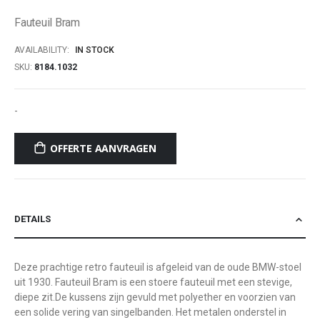
of
Fauteuil Bram
the
images
AVAILABILITY:
IN STOCK
gallery
SKU
8184.1032
-
OFFERTE AANVRAGEN
DETAILS
Deze prachtige retro fauteuil is afgeleid van de oude BMW-stoel
uit 1930. Fauteuil Bram is een stoere fauteuil met een stevige,
diepe zit.De kussens zijn gevuld met polyether en voorzien van
een solide vering van singelbanden. Het metalen onderstel in