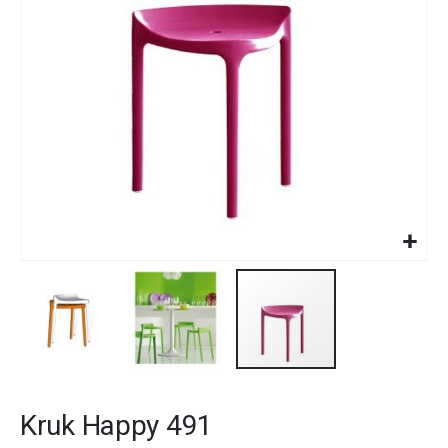
gallery
Skip
to
Kruk Happy 491
the
beginning