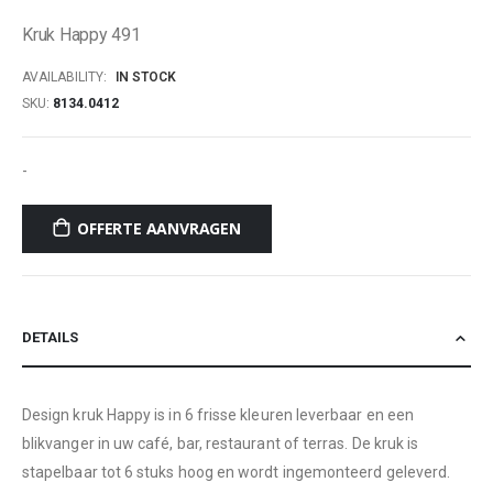
of
Kruk Happy 491
the
images
AVAILABILITY:
IN STOCK
gallery
SKU
8134.0412
-
OFFERTE AANVRAGEN
DETAILS
Design kruk Happy is in 6 frisse kleuren leverbaar en een
blikvanger in uw café, bar, restaurant of terras. De kruk is
stapelbaar tot 6 stuks hoog en wordt ingemonteerd geleverd.