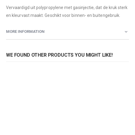
Vervaardigd uit polypropylene met gasinjectie, dat de kruk sterk
en kleurvast maakt. Geschikt voor binnen- en buitengebruik.
MORE INFORMATION
WE FOUND OTHER PRODUCTS YOU MIGHT LIKE!
Barkruk Happy 490
Barkruk Happy 490
Rating:
Rating:
0%
0%
0