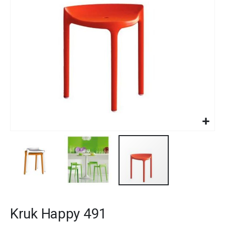
gallery
Skip
to
Kruk Happy 491
the
beginning