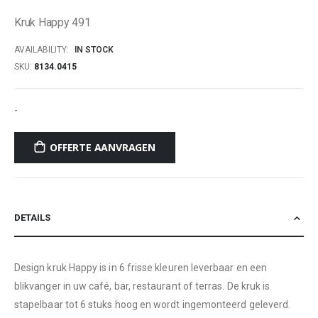
of
Kruk Happy 491
the
images
AVAILABILITY:
IN STOCK
gallery
SKU
8134.0415
-
OFFERTE AANVRAGEN
DETAILS
Design kruk Happy is in 6 frisse kleuren leverbaar en een
blikvanger in uw café, bar, restaurant of terras. De kruk is
stapelbaar tot 6 stuks hoog en wordt ingemonteerd geleverd.