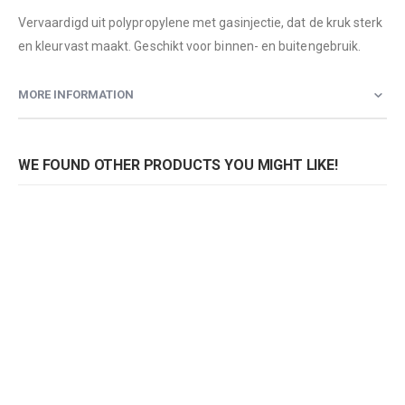
Vervaardigd uit polypropylene met gasinjectie, dat de kruk sterk
en kleurvast maakt. Geschikt voor binnen- en buitengebruik.
MORE INFORMATION
WE FOUND OTHER PRODUCTS YOU MIGHT LIKE!
Barkruk Happy 490
Barkruk Happy 490
Rating:
Rating:
0%
0%
0