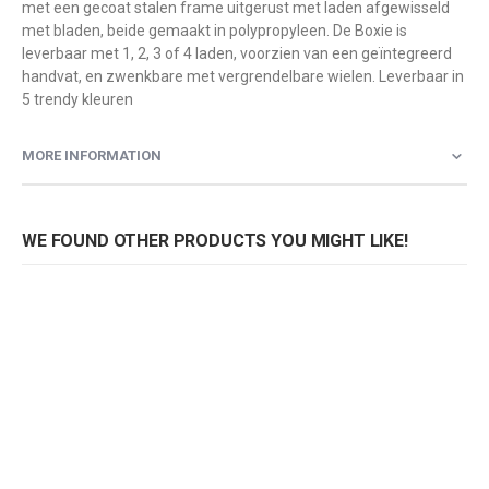
met een gecoat stalen frame uitgerust met laden afgewisseld
met bladen, beide gemaakt in polypropyleen. De Boxie is
leverbaar met 1, 2, 3 of 4 laden, voorzien van een geïntegreerd
handvat, en zwenkbare met vergrendelbare wielen. Leverbaar in
5 trendy kleuren
MORE INFORMATION
WE FOUND OTHER PRODUCTS YOU MIGHT LIKE!
Pedrali ladeblok Boxie BXH 4C
Pedrali ladeblok Boxie BXM 3C
Rating:
Rating:
0%
0%
0