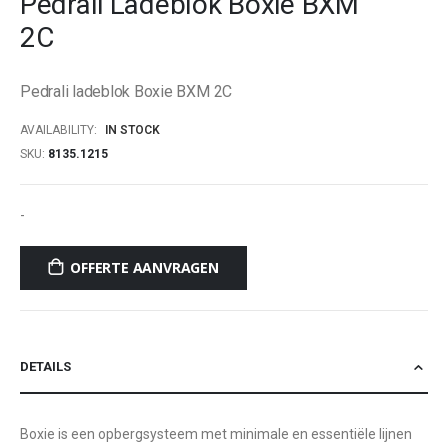
Pedrali Ladeblok Boxie BXM
beginning
2C
of
the
images
Pedrali ladeblok Boxie BXM 2C
gallery
AVAILABILITY:
IN STOCK
SKU
8135.1215
-
OFFERTE AANVRAGEN
DETAILS
Boxie is een opbergsysteem met minimale en essentiële lijnen