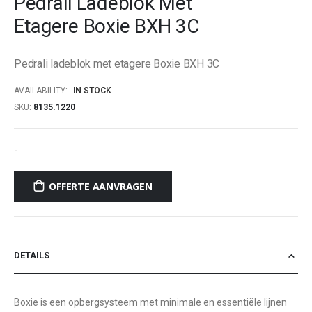
Pedrali Ladeblok Met
beginning
Etagere Boxie BXH 3C
of
the
images
Pedrali ladeblok met etagere Boxie BXH 3C
gallery
AVAILABILITY:
IN STOCK
SKU
8135.1220
-
OFFERTE AANVRAGEN
DETAILS
Boxie is een opbergsysteem met minimale en essentiële lijnen