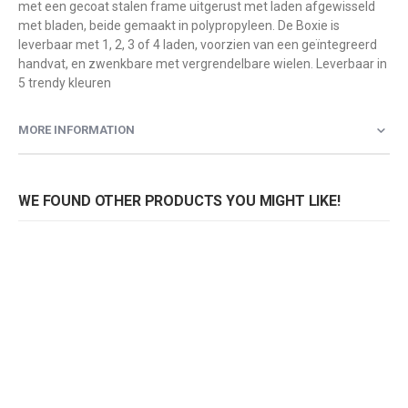
met een gecoat stalen frame uitgerust met laden afgewisseld
met bladen, beide gemaakt in polypropyleen. De Boxie is
leverbaar met 1, 2, 3 of 4 laden, voorzien van een geïntegreerd
handvat, en zwenkbare met vergrendelbare wielen. Leverbaar in
5 trendy kleuren
MORE INFORMATION
WE FOUND OTHER PRODUCTS YOU MIGHT LIKE!
Pedrali ladeblok Boxie BXH 4C
Pedrali ladeblok Boxie BXM 3C
Rating:
Rating:
0%
0%
0