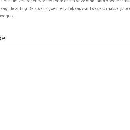
t aluminium verkregen worden maar ook in onze standaard poedercoating 
aagt de zitting. De stoel is goed recyclebaar, want deze is makkelijk t
hoogtes.
E!
oel Folk 2940
ing:
D TO CART