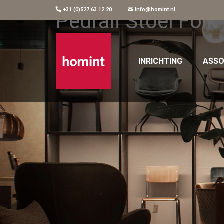
+31 (0)527 63 12 20
info@homint.nl
Pedrali Stoel Folk
INRICHTING
ASSO