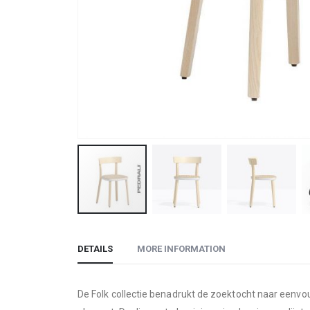
Skip
to
DETAILS
MORE INFORMATION
the
beginning
of
De Folk collectie benadrukt de zoektocht naar eenvou
the