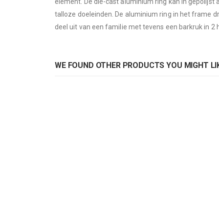
element. De die-cast aluminium ring kan in gepolijs
images
talloze doeleinden. De aluminium ring in het frame dr
gallery
deel uit van een familie met tevens een barkruk in 2 
WE FOUND OTHER PRODUCTS YOU MIGHT LIK
Pedrali stoel Folk 2930
Pedrali st
Rating:
Rat
0%
0%
ADD TO CART
AD