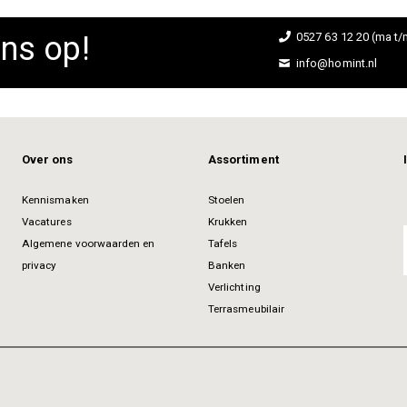
ns op!
0527 63 12 20 (ma t/m
info@homint.nl
Over ons
Assortiment
Kennismaken
Stoelen
Vacatures
Krukken
Algemene voorwaarden en
Tafels
privacy
Banken
Verlichting
Terrasmeubilair