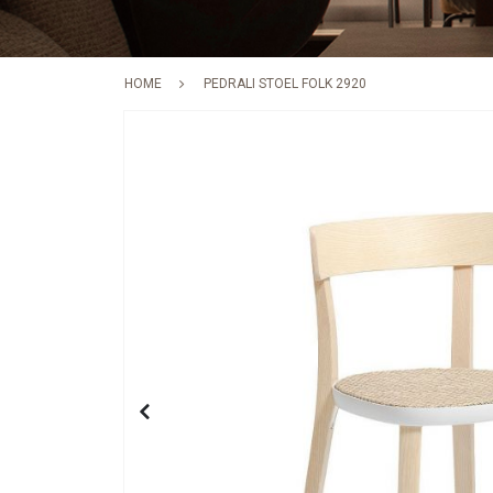
HOME
PEDRALI STOEL FOLK 2920
Skip
to
the
end
of
the
images
gallery