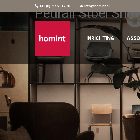
+31 (0)527 63 12 20
info@homint.nl
Pedrali Stoel Sno
INRICHTING
ASSO