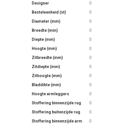
Designer
0
images
gallery
Besteleenheid (st)
0
Diameter (mm)
0
Breedte (mm)
0
Diepte (mm)
0
Hoogte (mm)
0
Zitbreedte (mm)
0
Zitdiepte (mm)
0
Zithoogte (mm)
0
Bladdikte (mm)
0
Hoogte armleggers
0
Stoffering binnenzijde rug
0
Stoffering buitenzijde rug
0
Stoffering binnenzijde arm
0