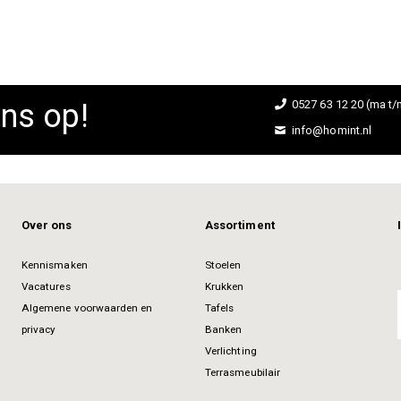
ns op!
0527 63 12 20 (ma t/m
info@homint.nl
Over ons
Assortiment
Kennismaken
Stoelen
Vacatures
Krukken
Algemene voorwaarden en
Tafels
privacy
Banken
Verlichting
Terrasmeubilair