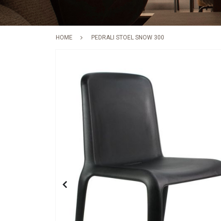
HOME
PEDRALI STOEL SNOW 300
Skip
to
the
end
of
the
images
gallery