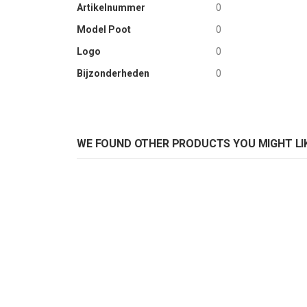
Artikelnummer
0
Model Poot
0
Logo
0
Bijzonderheden
0
WE FOUND OTHER PRODUCTS YOU MIGHT LIK
Pedrali stoel Snow 300
Pedrali st
Rating:
Rat
0%
0%
ADD TO CART
AD