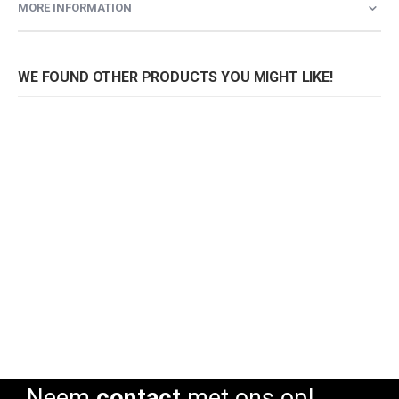
MORE INFORMATION
WE FOUND OTHER PRODUCTS YOU MIGHT LIKE!
Stoel Coffee Wicker
Stoel Coffee Cord
Rating:
Rating:
0%
0%
0
Neem
contact
met ons op!