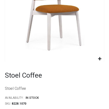
gallery
Skip
to
Stoel Coffee
the
beginning
of
Stoel Coffee
the
images
AVAILABILITY:
IN STOCK
gallery
SKU
8228.1070