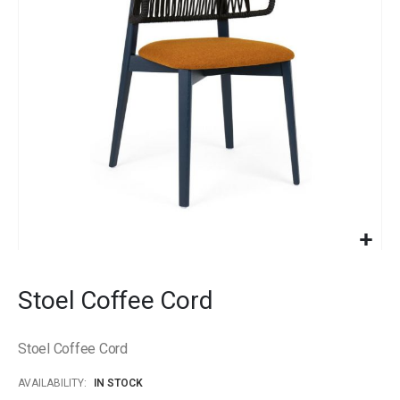
images
gallery
Skip
to
Stoel Coffee Cord
the
beginning
of
Stoel Coffee Cord
the
images
AVAILABILITY:
IN STOCK
gallery