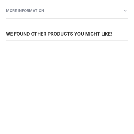
MORE INFORMATION
WE FOUND OTHER PRODUCTS YOU MIGHT LIKE!
Stoel Coffee Wicker
Stoel Coffee
Rating:
Rating:
0%
0%
0