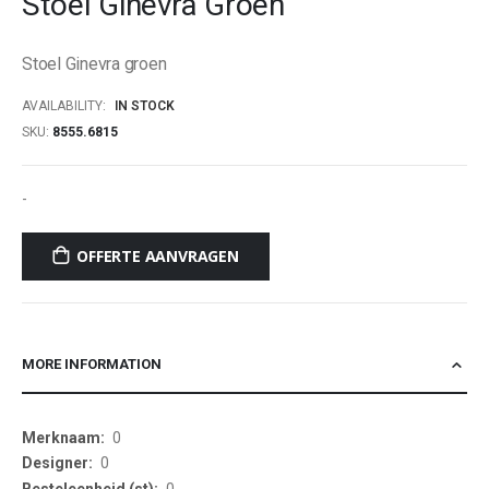
Stoel Ginevra Groen
beginning
of
Stoel Ginevra groen
the
images
AVAILABILITY:
IN STOCK
gallery
SKU
8555.6815
-
OFFERTE AANVRAGEN
MORE INFORMATION
More
0
Information
0
0