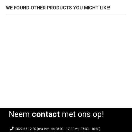
WE FOUND OTHER PRODUCTS YOU MIGHT LIKE!
Stoel Ginevra
Stoel Ginevra ivoor
Rating:
Rating:
0%
0%
0
Neem
contact
met ons op!
0527 63 12 20 (ma t/m do 08:00 - 17:00 vrij 07:30 - 16:30)