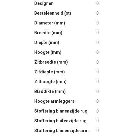
Designer
0
images
gallery
Besteleenheid (st)
0
Diameter (mm)
0
Breedte (mm)
0
Diepte (mm)
0
Hoogte (mm)
0
Zitbreedte (mm)
0
Zitdiepte (mm)
0
Zithoogte (mm)
0
Bladdikte (mm)
0
Hoogte armleggers
0
Stoffering binnenzijde rug
0
Stoffering buitenzijde rug
0
Stoffering binnenzijde arm
0