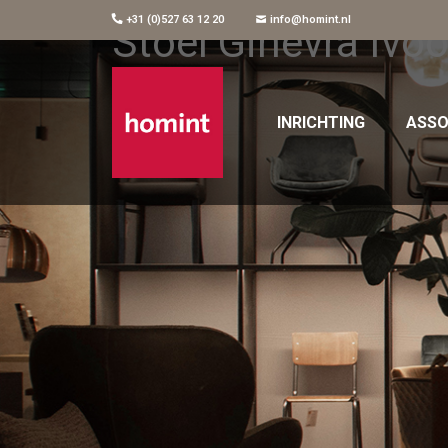
+31 (0)527 63 12 20
info@homint.nl
Stoel Ginevra Ivoo
INRICHTING
ASSO