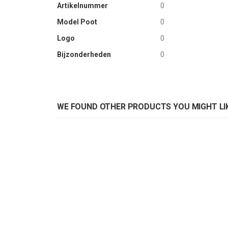
Artikelnummer
0
Model Poot
0
Logo
0
Bijzonderheden
0
WE FOUND OTHER PRODUCTS YOU MIGHT LIK
Stoel Ginevra
St
Rating:
Rat
0%
0%
ADD TO CART
AD