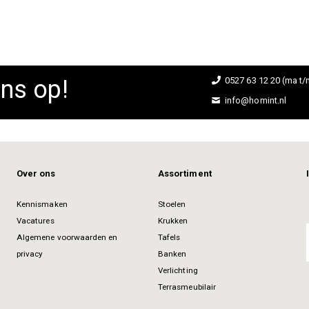
ns op!
0527 63 12 20 (ma t/m
info@homint.nl
Over ons
Assortiment
Kennismaken
Stoelen
Vacatures
Krukken
Algemene voorwaarden en
Tafels
privacy
Banken
Verlichting
Terrasmeubilair