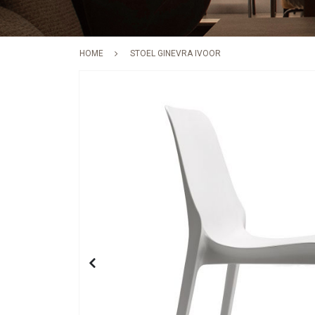
HOME
STOEL GINEVRA IVOOR
Skip
to
the
end
of
the
images
gallery