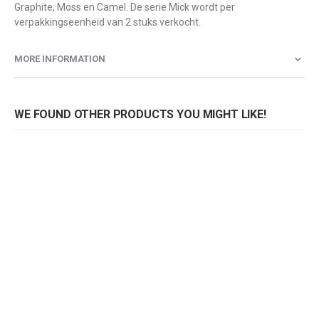
Graphite, Moss en Camel. De serie Mick wordt per
verpakkingseenheid van 2 stuks verkocht.
MORE INFORMATION
WE FOUND OTHER PRODUCTS YOU MIGHT LIKE!
Barkruk Mick H80
Barkruk Mick H80
Rating:
Rating:
0%
0%
0