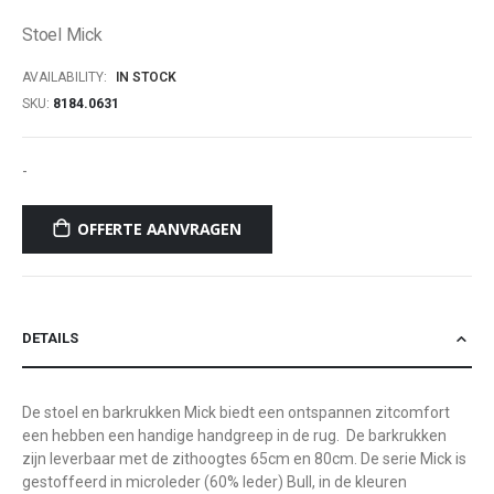
of
Stoel Mick
the
images
AVAILABILITY:
IN STOCK
gallery
SKU
8184.0631
-
OFFERTE AANVRAGEN
DETAILS
De stoel en barkrukken Mick biedt een ontspannen zitcomfort
een hebben een handige handgreep in de rug. De barkrukken
zijn leverbaar met de zithoogtes 65cm en 80cm. De serie Mick is
gestoffeerd in microleder (60% leder) Bull, in de kleuren