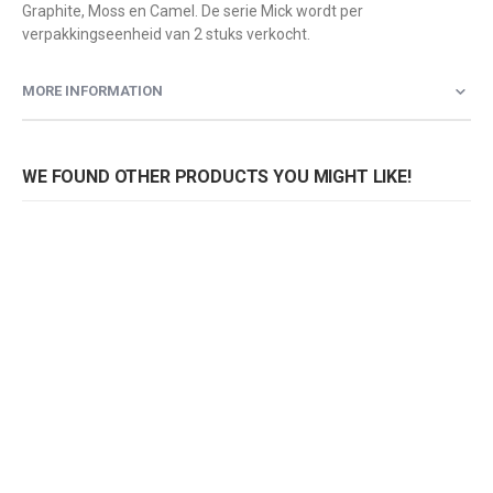
Graphite, Moss en Camel. De serie Mick wordt per
verpakkingseenheid van 2 stuks verkocht.
MORE INFORMATION
WE FOUND OTHER PRODUCTS YOU MIGHT LIKE!
Barkruk Mick H80
Barkruk Mick H80
Rating:
Rating:
0%
0%
0