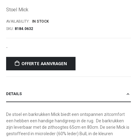
of
Stoel Mick
the
images
AVAILABILITY:
IN STOCK
gallery
SKU
8184.0632
-
OFFERTE AANVRAGEN
DETAILS
De stoel en barkrukken Mick biedt een ontspannen zitcomfort
een hebben een handige handgreep in de rug. De barkrukken
zijn leverbaar met de zithoogtes 65cm en 80cm. De serie Mick is
gestoffeerd in microleder (60% leder) Bull, in de kleuren