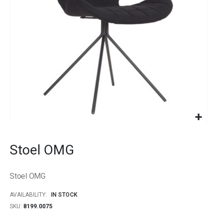
gallery
Skip
to
Stoel OMG
the
beginning
of
Stoel OMG
the
images
AVAILABILITY:
IN STOCK
gallery
SKU
8199.0075