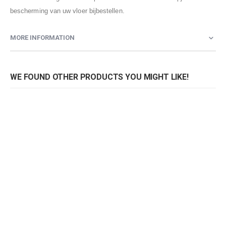
bescherming van uw vloer bijbestellen.
MORE INFORMATION
WE FOUND OTHER PRODUCTS YOU MIGHT LIKE!
Stoel OMG
Stoel OMG
S
Rating:
Rating:
0%
0%
0