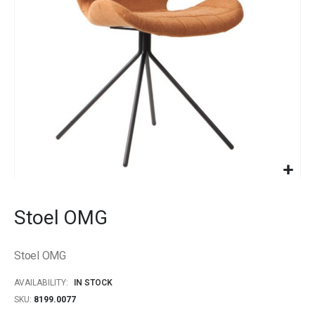
gallery
Skip
to
Stoel OMG
the
beginning
of
Stoel OMG
the
images
AVAILABILITY:
IN STOCK
gallery
SKU
8199.0077