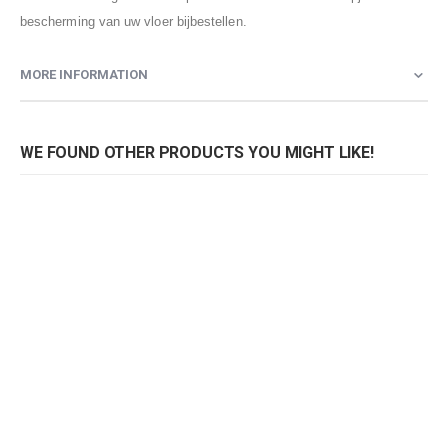
bescherming van uw vloer bijbestellen.
MORE INFORMATION
WE FOUND OTHER PRODUCTS YOU MIGHT LIKE!
Stoel OMG
Stoel OMG
S
Rating:
Rating:
0%
0%
0