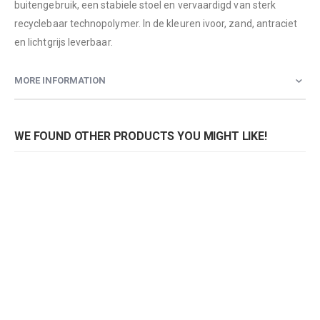
buitengebruik, een stabiele stoel en vervaardigd van sterk
recyclebaar technopolymer. In de kleuren ivoor, zand, antraciet
en lichtgrijs leverbaar.
MORE INFORMATION
WE FOUND OTHER PRODUCTS YOU MIGHT LIKE!
Stoel Emi
Stoel Emi
Rating:
Rating:
0%
0%
0