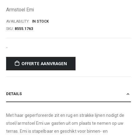
of
Armstoel Emi
the
images
AVAILABILITY:
IN STOCK
gallery
SKU
8555.1763
-
OFFERTE AANVRAGEN
DETAILS
Met haar geperforeerde zit en rug en strakke lijnen nodigt de
stoel/armstoel Emi uw gasten uit om plaats te nemen op uw
terras. Emi is stapelbaar en geschikt voor binnen- en