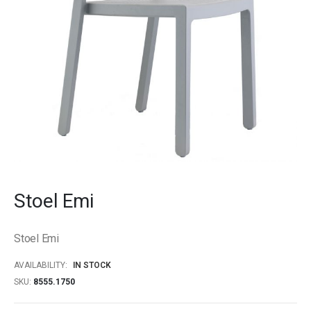
Skip
to
Stoel Emi
the
beginning
of
Stoel Emi
the
images
AVAILABILITY:
IN STOCK
gallery
SKU
8555.1750