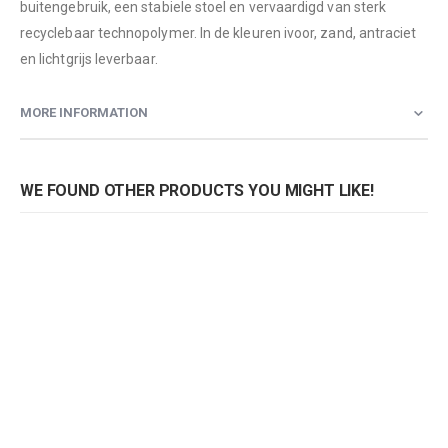
buitengebruik, een stabiele stoel en vervaardigd van sterk
recyclebaar technopolymer. In de kleuren ivoor, zand, antraciet
en lichtgrijs leverbaar.
MORE INFORMATION
WE FOUND OTHER PRODUCTS YOU MIGHT LIKE!
Stoel Emi
Stoel Emi
Rating:
Rating:
0%
0%
0