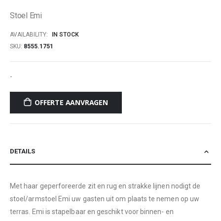
of
Stoel Emi
the
images
AVAILABILITY:
IN STOCK
gallery
SKU
8555.1751
-
OFFERTE AANVRAGEN
DETAILS
Met haar geperforeerde zit en rug en strakke lijnen nodigt de
stoel/armstoel Emi uw gasten uit om plaats te nemen op uw
terras. Emi is stapelbaar en geschikt voor binnen- en